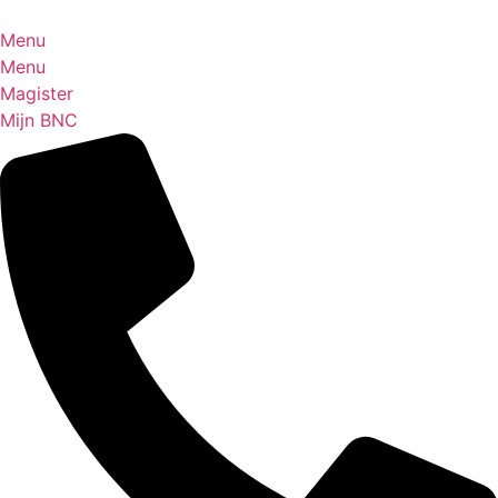
Ga
naar
Menu
de
Menu
inhoud
Magister
Mijn BNC